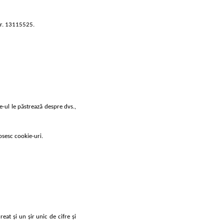
 nr. 13115525.
te-ul le păstrează despre dvs.,
losesc cookie-uri.
at și un șir unic de cifre și