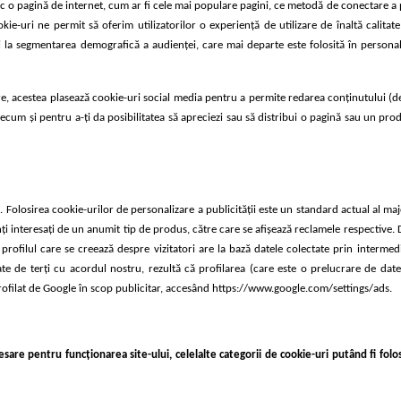
sc o pagină de internet, cum ar fi cele mai populare pagini, ce metodă de conectare a 
ie-uri ne permit să oferim utilizatorilor o experiență de utilizare de înaltă calitate
la segmentarea demografică a audienţei, care mai departe este folosită în personali
are, acestea plasează cookie-uri social media pentru a permite redarea conţinutului (d
recum şi pentru a-ţi da posibilitatea să apreciezi sau să distribui o pagină sau un prod
Folosirea cookie-urilor de personalizare a publicității este un standard actual al majo
ienți interesați de un anumit tip de produs, către care se afişează reclamele respective.
 profilul care se creează despre vizitatori are la bază datele colectate prin intermed
ate de terți cu acordul nostru, rezultă că profilarea (care este o prelucrare de dat
 profilat de Google în scop publicitar, accesând https://www.google.com/settings/ads.
ecesare pentru funcționarea site-ului, celelalte categorii de cookie-uri putând fi fo