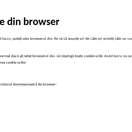
te din browser
 lucru, puteți seta browserul dvs. fie să vă anunțe ori de câte ori primiți câte un co
te normal dacă ați setat browserul dvs. să respingă toate cookie-urile. Acest lucru nu s
rea cookie-urilor.
e furnizorul dumneavoastră de browser: