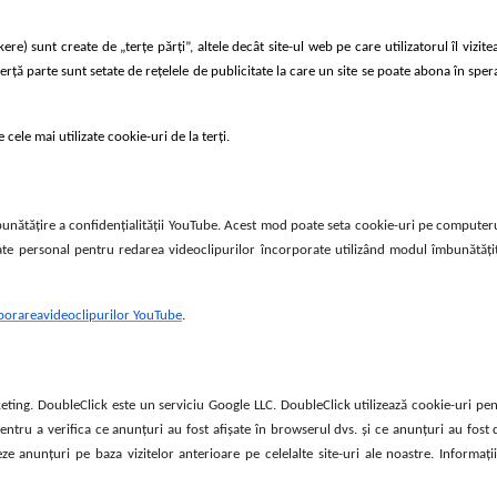
e) sunt create de „terțe părți”, altele decât site-ul web pe care utilizatorul îl vizite
 terță parte sunt setate de rețelele de publicitate la care un site se poate abona în spe
ele mai utilizate cookie-uri de la terți.
unătățire a confidențialității YouTube. Acest mod poate seta cookie-uri pe computer
cate personal pentru redarea videoclipurilor încorporate utilizând modul îmbunătățit
porarea
videoclipurilor YouTube
.
ting. DoubleClick este un serviciu Google LLC. DoubleClick utilizează cookie-uri pen
tru a verifica ce anunțuri au fost afișate în browserul dvs. și ce anunțuri au fost d
eze anunțuri pe baza vizitelor anterioare pe celelalte site-uri ale noastre. Informaț