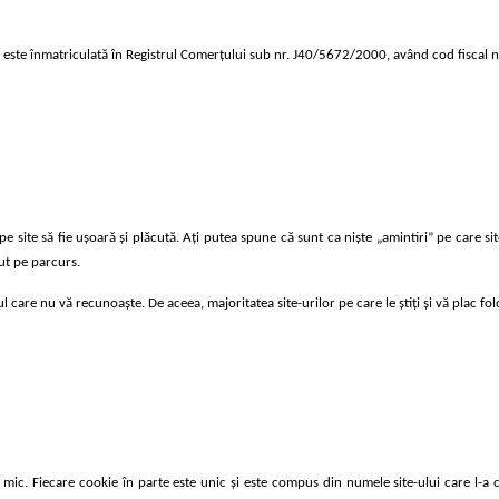
și este înmatriculată în Registrul Comerţului sub nr. J40/5672/2000, având cod fiscal
 pe site să fie ușoară și plăcută. Ați putea spune că sunt ca niște „amintiri” pe care si
cut pe parcurs.
l care nu vă recunoaște. De aceea, majoritatea site-urilor pe care le știți și vă plac fo
ic. Fiecare cookie în parte este unic și este compus din numele site-ului care l-a cre