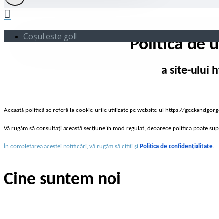
Coșul este gol!
Politica de u
a site-ului
Această politică se referă la cookie-urile utilizate pe website-ul https://geekandgorg
Vă rugăm să consultați această secțiune în mod regulat, deoarece politica poate suport
În completarea acestei notificări, vă rugăm să citiți și
Politica de confidențialitate
.
Cine suntem noi