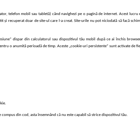
ulator, telefon mobil sau tabletă) când navighezi pe o pagină de internet. Acest lucru
t și recuperat doar de site-ul care l-a creat. Site-urile nu pot niciodată să facă schim
sesiune” dispar din calculatorul sau dispozitivul tău mobil după ce ai închis browse
pentru o anumită perioadă de timp. Aceste „cookie-uri persistente” sunt activate de fiec
kie.
 compus din cod, asta însemnând că nu este capabil să strice dispozitivul tău.