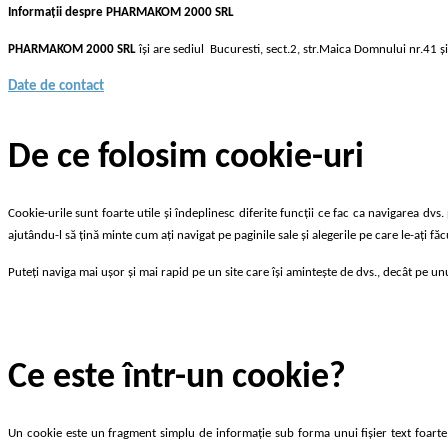
Informații despre PHARMAKOM 2000 SRL
PHARMAKOM 2000 SRL
își are sediul Bucuresti, sect.2, str.Maica Domnului nr.41 
Date de contact
De ce folosim cookie-uri
Cookie-urile sunt foarte utile și îndeplinesc diferite funcții ce fac ca navigarea dvs.
ajutându-l să țină minte cum ați navigat pe paginile sale și alegerile pe care le-ați fă
Puteți naviga mai ușor și mai rapid pe un site care își amintește de dvs., decât pe unu
Ce este într-un cookie?
Un cookie este un fragment simplu de informație sub forma unui fișier text foarte m