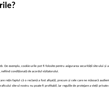
rile?
. De exemplu, cookie-urile pot fi folosite pentru asigurarea securității site-ului și a 
t, nefiind condiţionată de acordul vizitatorului.
(care reţin faptul că o reclamă a fost afişată), precum şi cele care ne măsoară audienţ
cului site-ul nostru nu poate fi profitabil, iar regulile de protejare a vieţii privat