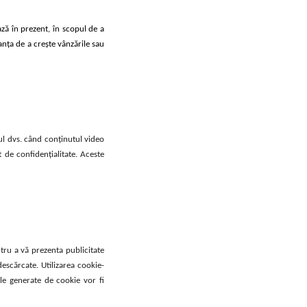
ază în prezent, în scopul de a
ranța de a crește vânzările sau
ul dvs. când conținutul video
 de confidențialitate. Aceste
tru a vă prezenta publicitate
escărcate. Utilizarea cookie-
iile generate de cookie vor fi