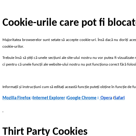
Cookie-urile care pot fi bloca
Majoritatea browserelor sunt setate să accepte cookie-uri. Însă dacă nu doriți acest
cookie-urilor.
Trebuie însă să știți că unele secțiuni ale site-ului nostru nu vor putea fi vizualiza
ci pentru că unele funcții ale website-ului nostru nu pot funcționa corect fără folosi
Informaţii şi instrucţiuni cum să editaţi această funcţie puteţi obţine în funcţie d
Mozilla Firefox
І
Internet Explorer
І
Google Chrome
І
Opera
І
Safari
Thirt Party Cookies