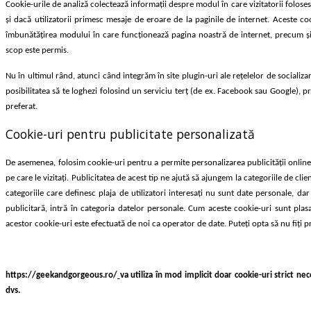
Cookie-urile de analiză colectează informații despre modul în care vizitatorii folose
și dacă utilizatorii primesc mesaje de eroare de la paginile de internet. Aceste cook
îmbunătățirea modului în care funcționează pagina noastră de internet, precum şi 
scop este permis.
Nu în ultimul rând, atunci când integrăm în site plugin-uri ale reţelelor de socializ
posibilitatea să te loghezi folosind un serviciu terţ (de ex. Facebook sau Google), p
preferat.
Cookie-uri pentru publicitate personalizată
De asemenea, folosim cookie-uri pentru a permite personalizarea publicităţii online. 
pe care le vizitați. Publicitatea de acest tip ne ajută să ajungem la categoriile de cl
categoriile care definesc plaja de utilizatori interesați nu sunt date personale, dar
publicitară, intră în categoria datelor personale. Cum aceste cookie-uri sunt plas
acestor cookie-uri este efectuată de noi ca operator de date. Puteţi opta să nu fiţi
https://geekandgorgeous.ro/
va utiliza în mod implicit doar cookie-uri strict n
dvs.