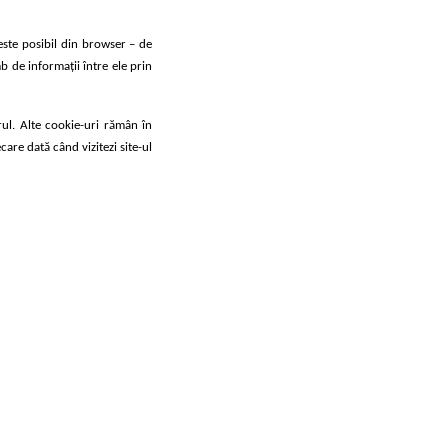
 este posibil din browser – de
b de informații între ele prin
rul. Alte cookie-uri rămân în
are dată când vizitezi site-ul