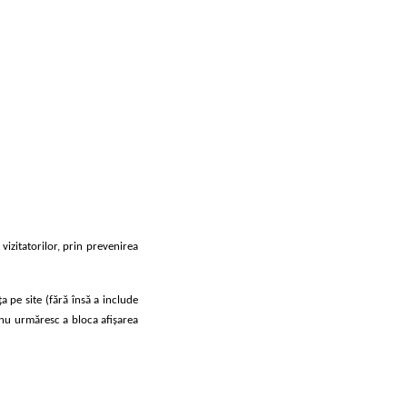
vizitatorilor, prin prevenirea
a pe site (fără însă a include
e nu urmăresc a bloca afişarea