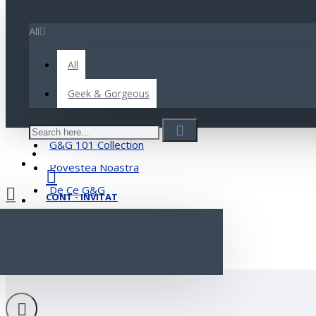
Menu
Your Cart
All
All
Menu
Geek & Gorgeous
CONTACT
G&G Exfoliants
WISHLIST
G&G 101 Collection
COMPARĂ
TRANSPORT GRATUIT PESTE 150 LEI
Povestea Noastra
De Ce G&G
CONT - INVITAT