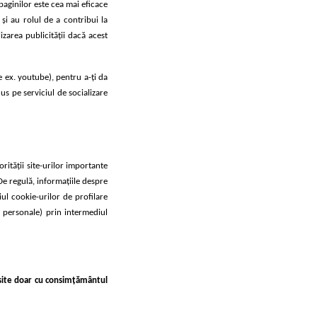
paginilor este cea mai eficace
 şi au rolul de a contribui la
zarea publicităţii dacă acest
e ex. youtube), pentru a-ţi da
us pe serviciul de socializare
rității site-urilor importante
 De regulă, informațiile despre
iul cookie-urilor de profilare
e personale) prin intermediul
losite doar cu consimțământul