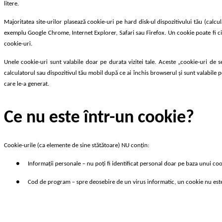
litere.
Majoritatea site-urilor plasează cookie-uri pe hard disk-ul dispozitivului tău (calc
exemplu Google Chrome, Internet Explorer, Safari sau Firefox. Un cookie poate fi citi
cookie-uri.
Unele cookie-uri sunt valabile doar pe durata vizitei tale. Aceste „cookie-uri de 
calculatorul sau dispozitivul tău mobil după ce ai închis browserul și sunt valabile 
care le-a generat.
Ce nu este într-un cookie?
Cookie-urile (ca elemente de sine stătătoare) NU conțin:
●
Informații personale – nu poți fi identificat personal doar pe baza unui coo
●
Cod de program – spre deosebire de un virus informatic, un cookie nu este