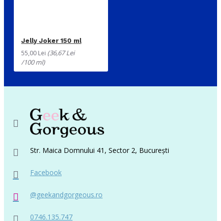
Jelly Joker 150 ml
(36,67 Lei
55,00 Lei
/100 ml)
Str. Maica Domnului 41, Sector 2, București
Facebook
@geekandgorgeous.ro
0746.135.747