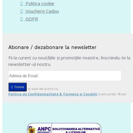
Politica cookie
Vouchere Cadou
GDPR
Abonare / dezabonare la newsletter
Fii la curent cu noutățile și promoțiile noastre, înscriindu-te la
newsletter-ul nostru
Trimite
Am citit şi sunt de acord cu
Politica de Confidentialitate & Termene si Conditii
si am peste 18 ani